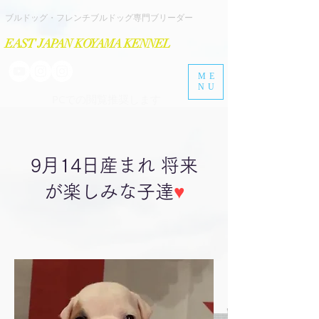
​ブルドッグ・フレンチブルドッグ専門ブリーダー
EAST JAPAN KOYAMA KENNEL
ME
NU
​PCでの閲覧推奨します
​9月14日産まれ 将来
が楽しみな子達
♥