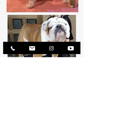
お父さん犬の
EAST JAPAN KOYAMA JP
EMPEROR(エンペラー)
です。
大きいお顔と顎幅もしっかりしていま
す。
​ブルドッグ好きの方ならエンペラーの