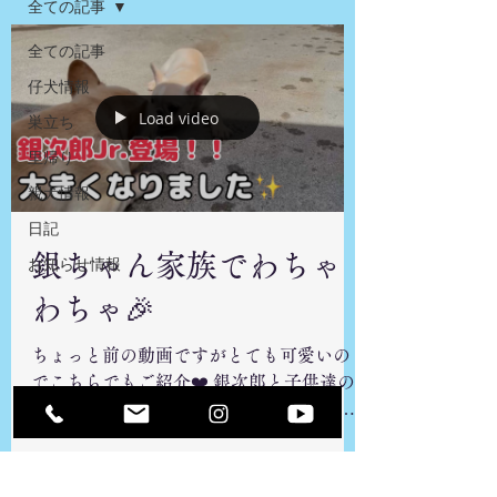
全ての記事
全ての記事
仔犬情報
Load video
巣立ち
里帰り
親犬情報
日記
銀ちゃん家族でわちゃ
お知らせ情報
わちゃ🎉
ちょっと前の動画ですがとても可愛いの
でこちらでもご紹介❤️ 銀次郎と子供達の
ラブ＆ベリーです。 先日は車で三頭一緒
に都内へ連れて行ってもらってました
よ〜㊙︎いいな〜 フレンチブルドッグの子
犬情報はこちら☆ #bulldog #フレブル #