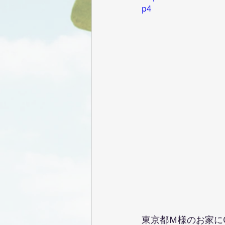
p4
東京都Ｍ様のお家にC