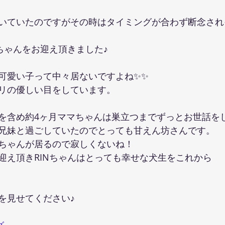
いていたのですがその時はタイミングが合わず断念され
ちゃんをお迎え頂きました♪
可愛い子って中々居ないですよね✨✨
リの優しい目をしています。
を含め約4ヶ月ママちゃんは巣立つまでずっとお世話を
兄妹と過ごしていたのでとっても甘えん坊さんです。
ちゃんが居るので寂しくないね！
迎え頂きRINちゃんはとっても幸せな犬生をこれから
を見せてください♪