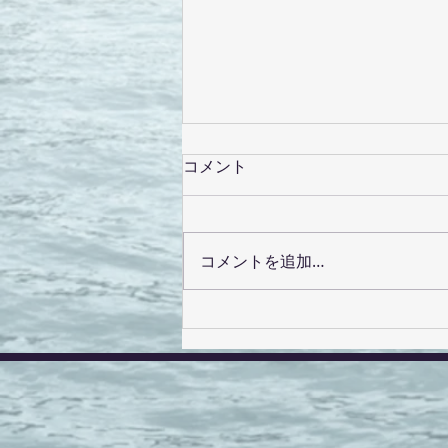
コメント
コメントを追加…
とっても可愛くなること間違
いなし！！5月29日産まれの
ブルドッグ3姉妹♥