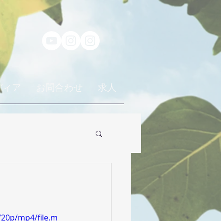
ディア
お問合わせ
求人
720p/mp4/file.m