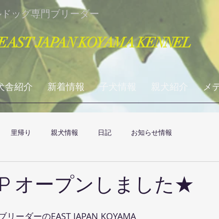
ルドッグ専門ブリーダー
EAST JAPAN KOYAMA KENNEL
犬舎紹介
新着情報
子犬情報
親犬紹介
メ
里帰り
親犬情報
日記
お知らせ情報
HP オープンしました★
ーダーのEAST JAPAN KOYAMA