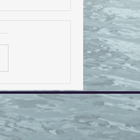
さ
の出会いがあるか
・・💗🍀