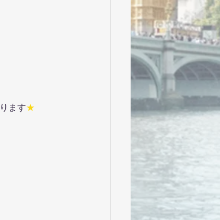
ります
★