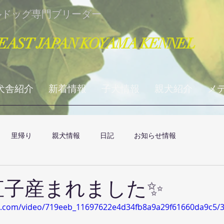
ルドッグ専門ブリーダー
EAST JAPAN KOYAMA KENNEL
犬舎紹介
新着情報
子犬情報
親犬紹介
メ
里帰り
親犬情報
日記
お知らせ情報
直子産まれました✨️
tic.com/video/719eeb_11697622e4d34fb8a9a29f61660da9c5/