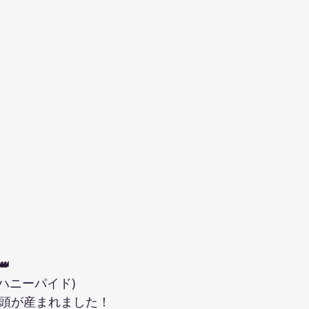
👑
ハニーパイド)
1頭が産まれました！