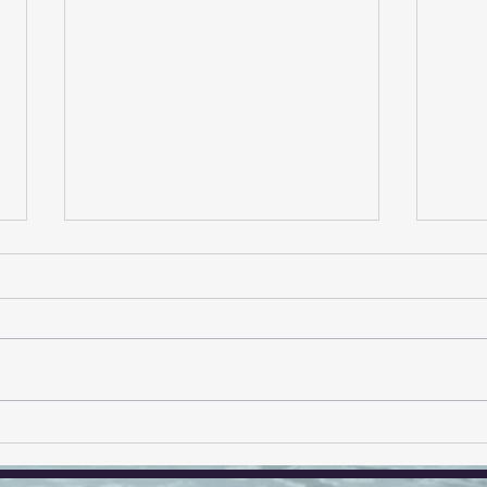
とっても可愛くなること間違
運命
いなし！！5月29日産まれの
も・
ブルドッグ3姉妹♥