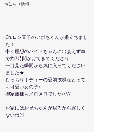
お知らせ情報
Ch.ロン直子のアポちゃんが巣立ちまし
た！
中々理想のパイドちゃんに出会えず車
で約7時間かけてきてくださり
一目見た瞬間から気に入ってください
ました★
むっちりボディーの愛嬌抜群なとって
も可愛い女の子♪
御家族様もメロメロでした/////
お家にはお兄ちゃんが居るから寂しく
ないね😊