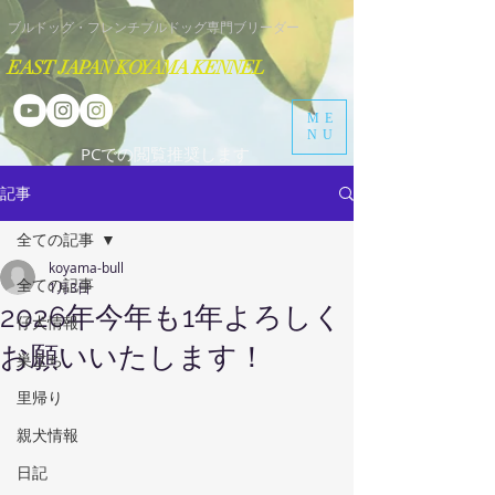
​ブルドッグ・フレンチブルドッグ専門ブリーダー
EAST JAPAN KOYAMA KENNEL
ME
NU
​PCでの閲覧推奨します
記事
全ての記事
koyama-bull
全ての記事
1月3日
2026年今年も1年よろしく
仔犬情報
お願いいたします！
巣立ち
里帰り
親犬情報
日記