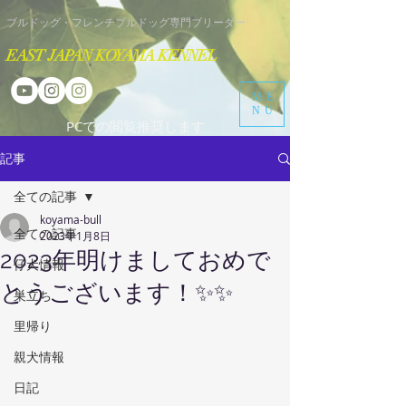
​ブルドッグ・フレンチブルドッグ専門ブリーダー
EAST JAPAN KOYAMA KENNEL
ME
NU
​PCでの閲覧推奨します
記事
全ての記事
koyama-bull
全ての記事
2023年1月8日
2023年明けましておめで
仔犬情報
とうございます！✨✨
巣立ち
里帰り
親犬情報
日記