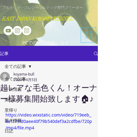
​ブルドッグ・フレンチブルドッグ専門ブリーダー
EAST JAPAN KOYAMA KENNEL
ME
NU
​PCでの閲覧推奨します
記事
全ての記事
koyama-bull
全ての記事
2024年4月5日
超レアな毛色くん！オーナ
仔犬情報
ー様募集開始致します🏠♪
巣立ち
里帰り
https://video.wixstatic.com/video/719eeb_
親犬情報
8e1f79fd0aee40f79b540def3a2cdfbe/720p
/mp4/file.mp4
日記