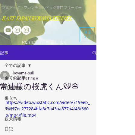
​ブルドッグ・フレンチブルドッグ専門ブリーダー
EAST JAPAN KOYAMA KENNEL
ME
NU
​PCでの閲覧推奨します
記事
全ての記事
koyama-bull
全ての記事
2024年9月16日
常連様の桜虎くん🐯🌸
仔犬情報
巣立ち
https://video.wixstatic.com/video/719eeb_
里帰り
2df17ec277284bfa8c7a43aa877a4f46/360
p/mp4/file.mp4
親犬情報
日記