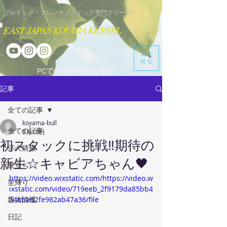
​ブルドッグ・フレンチブルドッグ専門ブリーダー
EAST JAPAN KOYAMA KENNEL
ME
NU
​PCでの閲覧推奨します
記事
全ての記事
koyama-bull
全ての記事
5月10日
初スタックに挑戦‼️期待の
仔犬情報
新生☆キャビアちゃん🖤
巣立ち
https://video.wixstatic.com/https://video.w
里帰り
ixstatic.com/video/719eeb_2f9179da85bb4
親犬情報
54abad2fe982ab47a36/file
日記