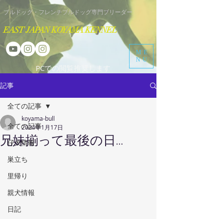
​ブルドッグ・フレンチブルドッグ専門ブリーダー
EAST JAPAN KOYAMA KENNEL
ME
NU
​PCでの閲覧推奨します
記事
全ての記事
koyama-bull
全ての記事
2024年1月17日
兄妹揃って最後の日...
仔犬情報
巣立ち
里帰り
親犬情報
日記