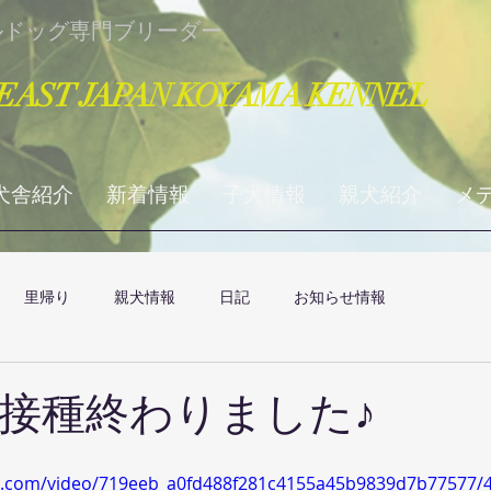
ルドッグ専門ブリーダー
EAST JAPAN KOYAMA KENNEL
犬舎紹介
新着情報
子犬情報
親犬紹介
メ
里帰り
親犬情報
日記
お知らせ情報
接種終わりました♪
tic.com/video/719eeb_a0fd488f281c4155a45b9839d7b77577/