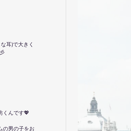
な耳)で大きく
彡
くんです💖
ムの男の子をお