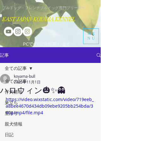
​ブルドッグ・フレンチブルドッグ専門ブリーダー
EAST JAPAN KOYAMA KENNEL
ME
NU
​PCでの閲覧推奨します
記事
全ての記事
koyama-bull
全ての記事
2025年11月1日
ハロウィン🎃✨️👻
仔犬情報
https://video.wixstatic.com/video/719eeb_
巣立ち
a8bee4670d434db09ebe9205bb254bda/3
60p/mp4/file.mp4
里帰り
親犬情報
日記