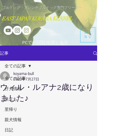
​ブルドッグ・フレンチブルドッグ専門ブリーダー
EAST JAPAN KOYAMA KENNEL
ME
NU
​PCでの閲覧推奨します
記事
全ての記事
koyama-bull
全ての記事
2023年7月27日
ウィル・ルアナ2歳になり
仔犬情報
ました♪
巣立ち
里帰り
親犬情報
日記